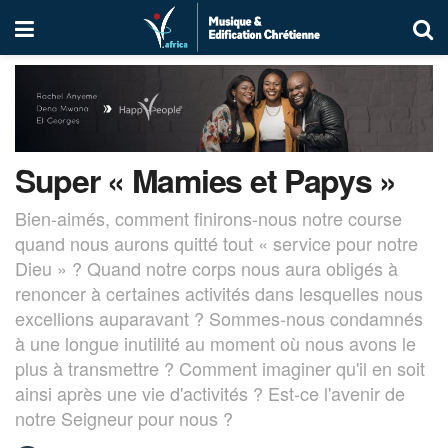
Super « Mamies et Papys »
Bien-aimés, comment finirons-nous notre course
quand nous aurons quitté tout « service pour notre
Dieu » ? Quand notre corps nous aura obligés à
renoncer à certaines activités dans lesquelles nous
excellions auparavant ? Sommes-nous condamnés
à une longue inutilité au moment où nous avons le
plus à transmettre ? Comment imaginer qu'il en soit
ainsi après une vie d'activités ? Est-ce l'avenir de
notre Seigneur pour nous ?