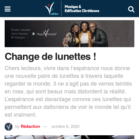
Change de lunettes !
Chers lecteurs, vivre dans l’espérance nous donne
une nouvelle paire de lunettes à travers laquelle
regarder le monde. Il ne s’agit pas de verres teintés
en rose, qui sont beaux mais distordent la réalité.
L’espérance est davantage comme ces lunettes qui
permettent aux daltoniens de voir le monde tel qu’il
est vraiment.
by
Rédaction
octobre 6, 2020