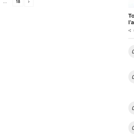
…
18
To
l’