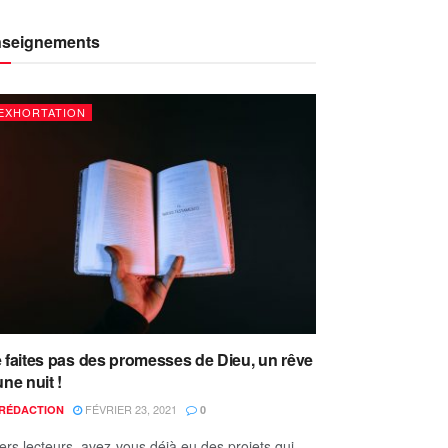
seignements
EXHORTATION
 faites pas des promesses de Dieu, un rêve
une nuit !
FÉVRIER 23, 2021
RÉDACTION
0
ers lecteurs, avez-vous déjà eu des projets qui