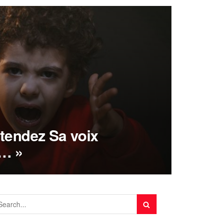
ntendez Sa voix
i… »