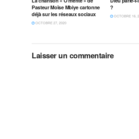
La chanson « O mérité » de
Dieu parle-t-
Pasteur Moïse Mbiye cartonne
?
déjà sur les réseaux sociaux
OCTOBRE 16, 
OCTOBRE 27, 2020
Laisser un commentaire