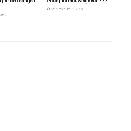
il par des songes
Pourquoi moi, Seigneur ???
SEPTEMBRE 22, 2020
2020