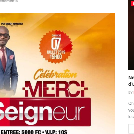
énements
Ne
d’
BY
Ch
vou
les