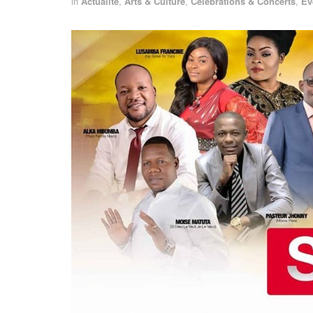
in
Actualité
,
Arts & Culture
,
Célébrations & Concerts
,
Év