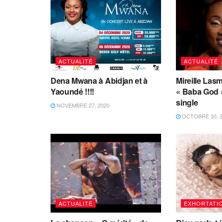
ACTUALITÉ
ACTUALITÉ
Dena Mwana à Abidjan et à
Mireille Las
Yaoundé !!!!
« Baba God 
single
NOVEMBRE 27, 2020
OCTOBRE 30, 
ACTUALITÉ
EXHORTATI