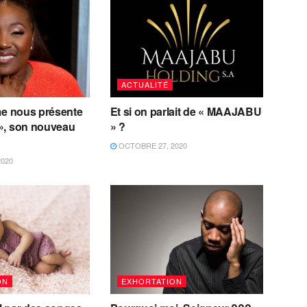
ACTUALITÉ
me nous présente
Et si on parlait de « MAAJABU
», son nouveau
» ?
OCTOBRE 27, 2020
2020
ON
EXHORTATION