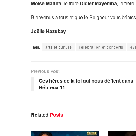
Moïse Matuta
, le frère
Didier Mayemba
, le frère
Bienvenus à tous et que le Seigneur vous béniss
Joëlle Hazukay
Tags:
arts et culture
célébration et concerts
év
Previous Post
Ces héros de la foi qui nous défient dans
Hébreux 11
Related
Posts