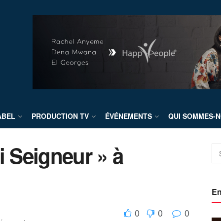
ABEL
PRODUCTION TV
ÉVÉNEMENTS
QUI SOMMES-N
i Seigneur » à
En
0
0
0