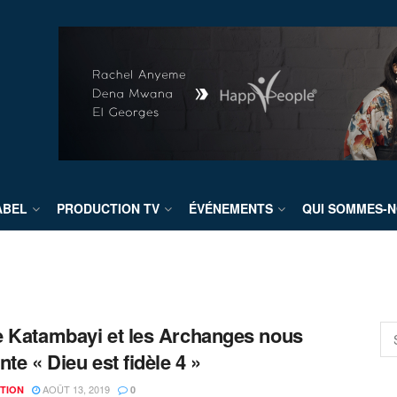
ABEL
PRODUCTION TV
ÉVÉNEMENTS
QUI SOMMES-N
 Katambayi et les Archanges nous
nte « Dieu est fidèle 4 »
AOÛT 13, 2019
TION
0