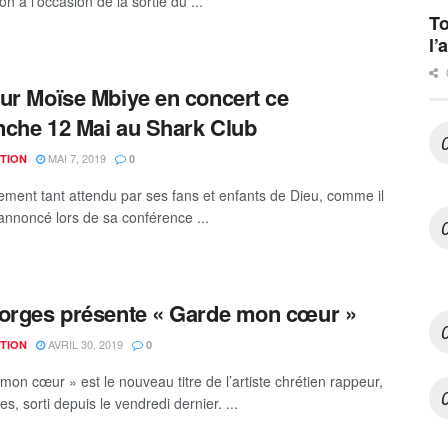
on à l’occasion de la sortie du ...
To
l’
ur Moïse Mbiye en concert ce
che 12 Mai au Shark Club
MAI 7, 2019
TION
0
ment tant attendu par ses fans et enfants de Dieu, comme il
 annoncé lors de sa conférence ...
orges présente « Garde mon cœur »
AVRIL 30, 2019
TION
0
mon cœur » est le nouveau titre de l’artiste chrétien rappeur,
s, sorti depuis le vendredi dernier. ...