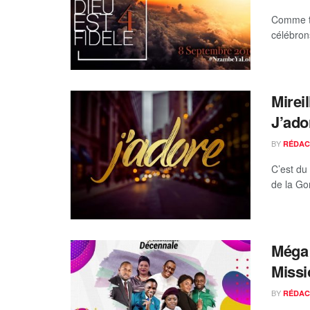
Comme to
célébrons
Mirei
J’ado
BY
RÉDAC
C’est du 
de la Go
Méga 
Missi
BY
RÉDAC