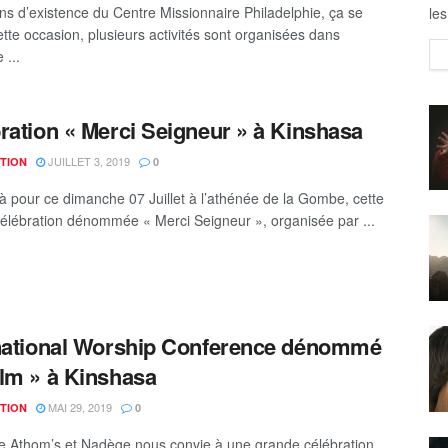
ns d’existence du Centre Missionnaire Philadelphie, ça se
les
ette occasion, plusieurs activités sont organisées dans
 ...
ration « Merci Seigneur » à Kinshasa
JUILLET 3, 2019
TION
0
jà pour ce dimanche 07 Juillet à l’athénée de la Gombe, cette
élébration dénommée « Merci Seigneur », organisée par ...
national Worship Conference dénommé
lm » à Kinshasa
MAI 29, 2019
TION
0
e Athom’s et Nadège nous convie à une grande célébration