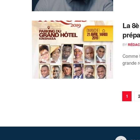
La 8è
prépa
BY
RÉDAC
Comme to
grande r
1