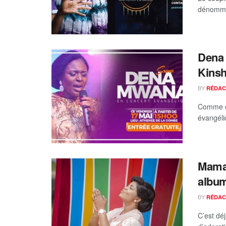
dénommée
Dena 
Kins
BY
RÉDAC
Comme el
évangéliq
Mama
album
BY
RÉDAC
C’est dé