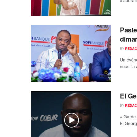
d’adorati
Paste
diman
BY
RÉDAC
Un événe
nous l’a
El Ge
BY
RÉDAC
« Garde 
El George