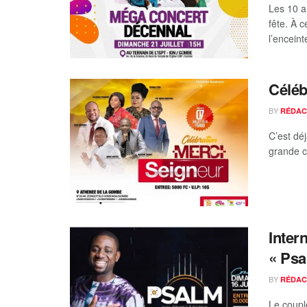
Les 10 a
fête. À c
l’enceinte
Céléb
BY
RÉDAC
C’est dé
grande c
Inter
« Psa
BY
RÉDAC
Le coupl