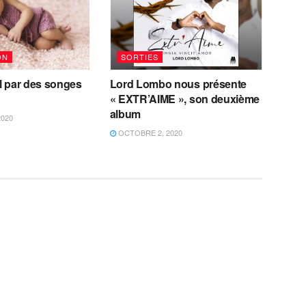
ON
SORTIES
il par des songes
Lord Lombo nous présente
« EXTR’AIME », son deuxième
album
2020
OCTOBRE 2, 2020