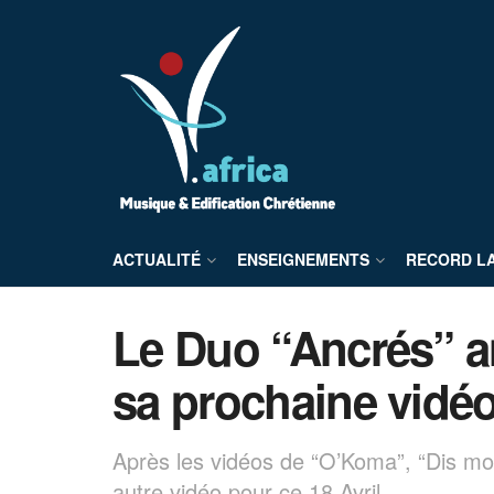
ACTUALITÉ
ENSEIGNEMENTS
RECORD L
Le Duo “Ancrés” a
sa prochaine vidéo
Après les vidéos de “O’Koma”, “Dis mo
autre vidéo pour ce 18 Avril