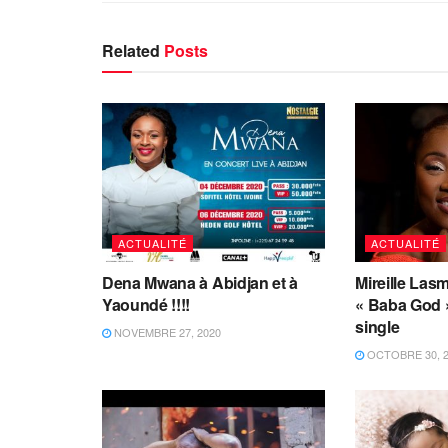
Related
Posts
ACTUALITÉ
ACTUALITÉ
Dena Mwana à Abidjan et à
Mireille Las
Yaoundé !!!!
« Baba God 
single
NOVEMBRE 27, 2020
OCTOBRE 30, 