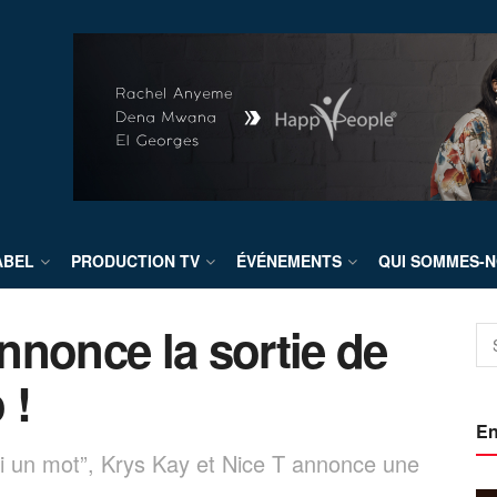
ABEL
PRODUCTION TV
ÉVÉNEMENTS
QUI SOMMES-N
nnonce la sortie de
 !
En
i un mot”, Krys Kay et Nice T annonce une