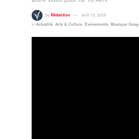
by
Rédaction
avril 13, 2018
in
Actualité
,
Arts & Culture
,
Événements
,
Musique Gosp