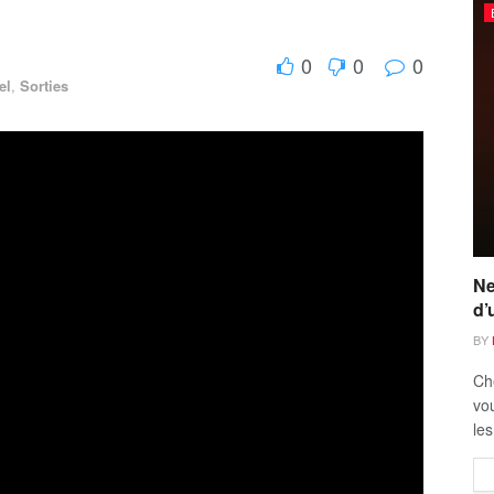
0
0
0
el
,
Sorties
Ne
d’
BY
Ch
vou
les