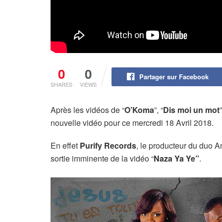
0
0
Partager sur Facebook
SHARES
VIEWS
Après les vidéos de “
O’Koma
”, “
Dis moi un mot
nouvelle vidéo pour ce mercredi 18 Avril 2018.
En effet
Purify Records
, le producteur du duo 
sortie imminente de la vidéo “
Naza Ya Ye”
.