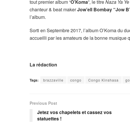
tout premier album “
O’Koma
”, le titre
Naza Ya Ye 
chanteur & beat maker
Jow’ell Bombay “Jow B
l’album.
Sorti en Septembre 2017, l’album O’Koma du d
accueilli par les amateurs de la bonne musique qu
La rédaction
Tags:
brazzaville
congo
Congo Kinshasa
go
Previous Post
Jetez vos chapelets et cassez vos
statuettes !