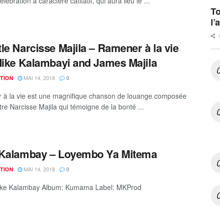
lébration à caractère catitatif, qui aura lieu le ...
To
l’
le Narcisse Majila – Ramener à la vie
Mike Kalambayi and James Majila
MAI 14, 2018
TION
0
à la vie est une magnifique chanson de louange composée
tre Narcisse Majila qui témoigne de la bonté ...
 Kalambay – Loyembo Ya Mitema
MAI 14, 2018
TION
0
 Mike Kalambay Album: Kumama Label: MKProd