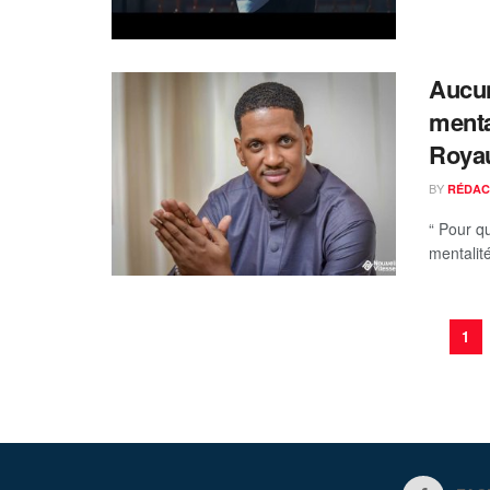
Aucun
menta
Roya
BY
RÉDAC
“ Pour qu
mentalité
1