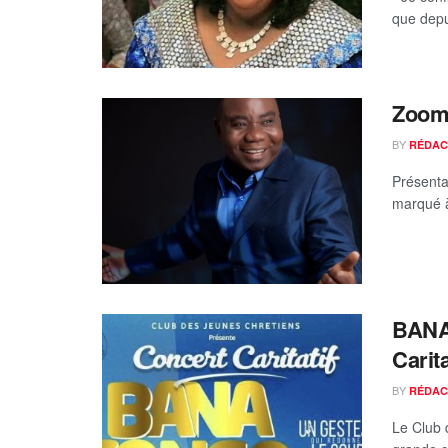
que depui
Zoom 
BY
RÉDAC
Présenta
marqué à 
BANA
Carit
BY
RÉDAC
Le Club 