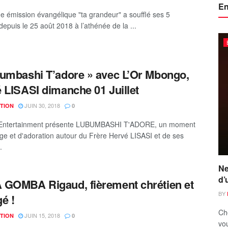
En
e émission évangélique "ta grandeur" a soufflé ses 5
depuis le 25 août 2018 à l’athénée de la ...
umbashi T’adore » avec L’Or Mbongo,
 LISASI dimanche 01 Juillet
JUIN 30, 2018
TION
0
Entertainment présente LUBUMBASHI T'ADORE, un moment
ge et d'adoration autour du Frère Hervé LISASI et de ses
.
Ne
d’
GOMBA Rigaud, fièrement chrétien et
BY
é !
Ch
JUIN 15, 2018
TION
0
vou