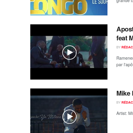
grande cé
Apost
feat 
BY
RÉDAC
Ramener 
par l'apô
Mike
BY
RÉDAC
Artist: