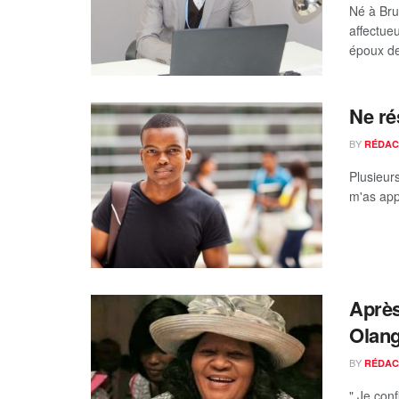
Né à Bru
affectu
époux d
Ne rés
BY
RÉDAC
Plusieur
m'as app
Après
Olang
BY
RÉDAC
" Je con