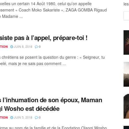
xelles un certain 14 Août 1980, celui qu’on appelle
les
eusement « Coach Moko Sakariste », ZAGA GOMBA Rigaud
e Madame ...
iste pas à l’appel, prépare-toi !
JUIN 8, 2018
TION
0
s chrétiens se posent la question du genre : « Seigneur, tu
elé, mais je ne sais pas comment ...
 l’inhumation de son époux, Maman
i Wosho est décédée
JUIN 5, 2018
TION
0
firme au nom de la famille et de la Fondation Olangi Wosho