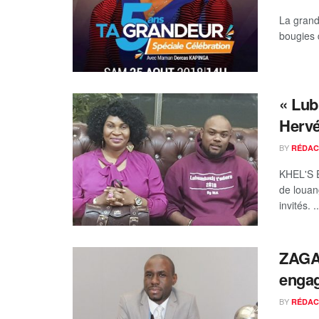
La grand
bougies 
« Lub
Hervé
BY
RÉDAC
KHEL'S 
de louan
invités. ..
ZAGA 
engag
BY
RÉDAC