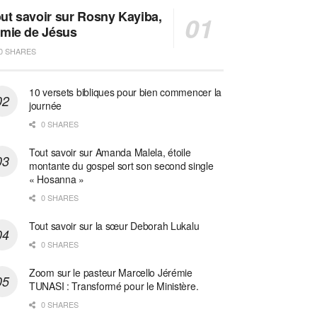
ut savoir sur Rosny Kayiba,
amie de Jésus
0 SHARES
10 versets bibliques pour bien commencer la
journée
0 SHARES
Tout savoir sur Amanda Malela, étoile
montante du gospel sort son second single
« Hosanna »
0 SHARES
Tout savoir sur la sœur Deborah Lukalu
0 SHARES
Zoom sur le pasteur Marcello Jérémie
TUNASI : Transformé pour le Ministère.
0 SHARES