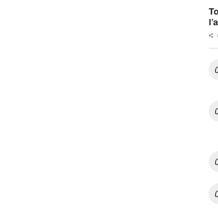
To
l’