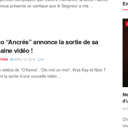
En
ous présente ce cantique que le Seigneur a mis ...
o “Ancrés” annonce la sortie de sa
aine vidéo !
AVRIL 13, 2018
TION
0
s vidéos de “O’Koma”, “Dis moi un mot”, Krys Kay et Nice T
 la sortie d’une nouvelle vidéo ...
Ne
d’
BY
Ch
vou