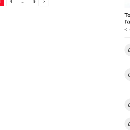
3
4
…
9
To
l’