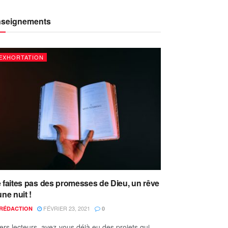
seignements
EXHORTATION
 faites pas des promesses de Dieu, un rêve
une nuit !
FÉVRIER 23, 2021
RÉDACTION
0
ers lecteurs, avez-vous déjà eu des projets qui