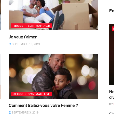
En
RÉUSSIR SON MARIAGE
Je veux t’aimer
SEPTEMBRE 18, 2019
Ne
RÉUSSIR SON MARIAGE
d’
BY
Comment traitez-vous votre Femme ?
SEPTEMBRE 3, 2019
Ch