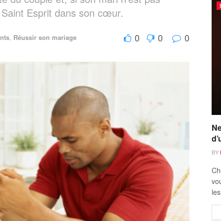
u Saint Esprit dans son cœur.
0
0
0
nts
,
Réussir son mariage
Ne
d’
BY
Ch
vou
les