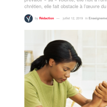
chrétien, elle fait obstacle à l’œuvre d
by
Rédaction
juillet 12, 2019
in
Enseigneme