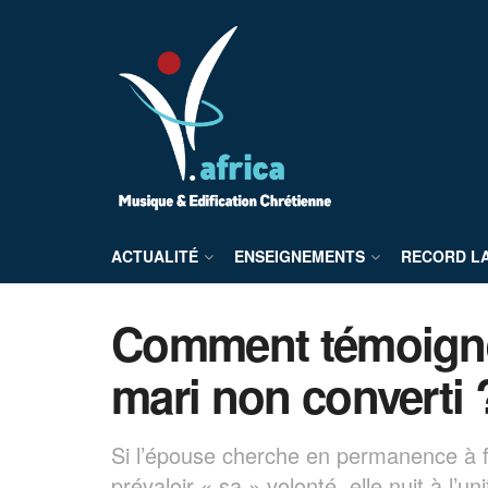
ACTUALITÉ
ENSEIGNEMENTS
RECORD L
Comment témoigner
mari non converti 
Si l’épouse cherche en permanence à fa
prévaloir « sa » volonté, elle nuit à l’u