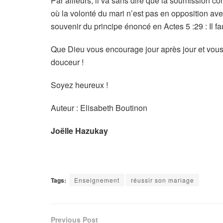
Par ailleurs, il va sans dire que la soumission c
où la volonté du mari n’est pas en opposition avec 
souvenir du principe énoncé en Actes 5 :29 : Il f
Que Dieu vous encourage jour après jour et vou
douceur !
Soyez heureux !
Auteur : Elisabeth Boutinon
Joëlle Hazukay
Tags:
Enseignement
réussir son mariage
Previous Post