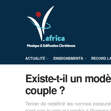
ACTUALITÉ
ENSEIGNEMENTS
RECORD L
Existe-t-il un modè
couple ?
Tenter de redéfinir les normes instaur
n'est pas la voie qui rendra à l'homme l