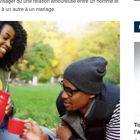
envisager qu’une relation amoureuse entre un homme et
à un autre à un mariage.
To
l’