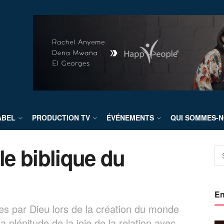
ABEL
PRODUCTION TV
ÉVÉNEMENTS
QUI SOMMES-N
le biblique du
En
ées par Dieu lors de la création du monde
a plénitude de la joie de la relation avec