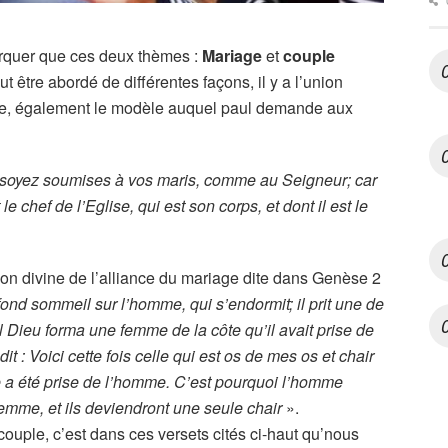
rquer que ces deux thèmes :
Mariage
et
couple
t être abordé de différentes façons, il y a l’union
glise, également le modèle auquel paul demande aux
oyez soumises à vos maris, comme au Seigneur; car
e chef de l’Eglise, qui est son corps, et dont il est le
tion divine de l’alliance du mariage dite dans Genèse 2
ofond sommeil sur l’homme, qui s’endormit; il prit une de
el Dieu forma une femme de la côte qu’il avait prise de
t : Voici cette fois celle qui est os de mes os et chair
e a été prise de l’homme. C’est pourquoi l’homme
femme, et ils deviendront une seule chair
».
couple, c’est dans ces versets cités ci-haut qu’nous