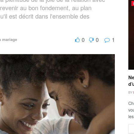
revenir au bon fondement, au plan
qu'il est décrit dans l'ensemble des
0
0
1
n mariage
Ne
d’
BY
Ch
vou
les