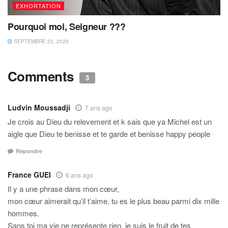
EXHORTATION
Pourquoi moi, Seigneur ???
SEPTEMBRE 22, 2020
Comments
3
Ludvin Moussadji
7 ans ago
Je crois au Dieu du relevement et k sais que ya Michel est un
aigle que Dieu te benisse et te garde et benisse happy people
Répondre
France GUEI
6 ans ago
Il y a une phrase dans mon cœur,
mon cœur aimerait qu’il t’aime, tu es le plus beau parmi dix mille
hommes.
Sans toi ma vie ne représente rien, je suis le fruit de tes