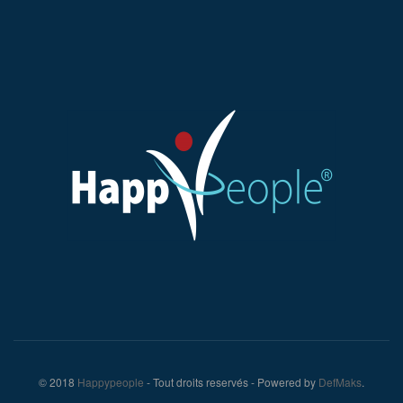
© 2018
Happypeople
- Tout droits reservés - Powered by
DefMaks
.