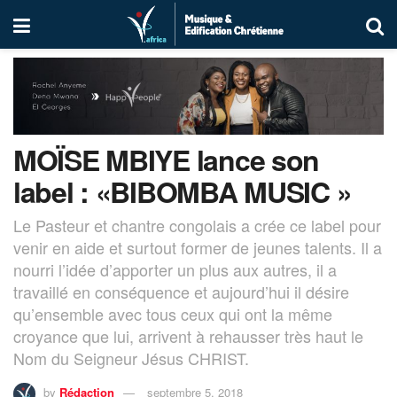
MOÏSE MBIYE lance son
label : «BIBOMBA MUSIC »
Le Pasteur et chantre congolais a crée ce label pour
venir en aide et surtout former de jeunes talents. Il a
nourri l’idée d’apporter un plus aux autres, il a
travaillé en conséquence et aujourd’hui il désire
qu’ensemble avec tous ceux qui ont la même
croyance que lui, arrivent à rehausser très haut le
Nom du Seigneur Jésus CHRIST.
by
Rédaction
septembre 5, 2018