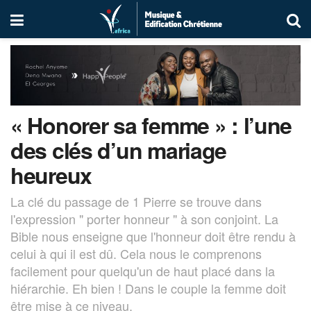
« Honorer sa femme » : l’une
des clés d’un mariage
heureux
La clé du passage de 1 Pierre se trouve dans
l'expression " porter honneur " à son conjoint. La
Bible nous enseigne que l'honneur doit être rendu à
celui à qui il est dû. Cela nous le comprenons
facilement pour quelqu'un de haut placé dans la
hiérarchie. Eh bien ! Dans le couple la femme doit
être mise à ce niveau.