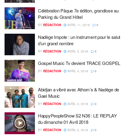
Célébration Pâque 7e édition, grandiose au
Parking du Grand Hôtel
BY
RÉDACTION
AVRIL 11, 2018
0
Nadège Impote : un instrument pour le salut
d’un grand nombre
BY
RÉDACTION
AVRIL 5, 2018
5
Gospel Music Tv devient TRACE GOSPEL
BY
RÉDACTION
AVRIL 4, 2018
0
Abidjan a vibré avec Athom’s & Nadège de
Gael Music
BY
RÉDACTION
AVRIL 3, 2018
0
HappyPeopleShow S2 N36 : LE REPLAY
du dimanche 01 Avril 2018
BY
RÉDACTION
AVRIL 2, 2018
0