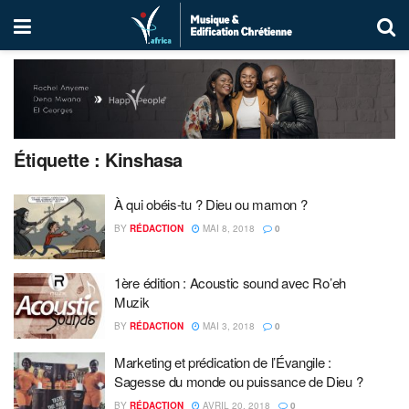
Étiquette :
Kinshasa
À qui obéis-tu ? Dieu ou mamon ?
BY
RÉDACTION
MAI 8, 2018
0
1ère édition : Acoustic sound avec Ro’eh
Muzik
BY
RÉDACTION
MAI 3, 2018
0
Marketing et prédication de l’Évangile :
Sagesse du monde ou puissance de Dieu ?
BY
RÉDACTION
AVRIL 20, 2018
0