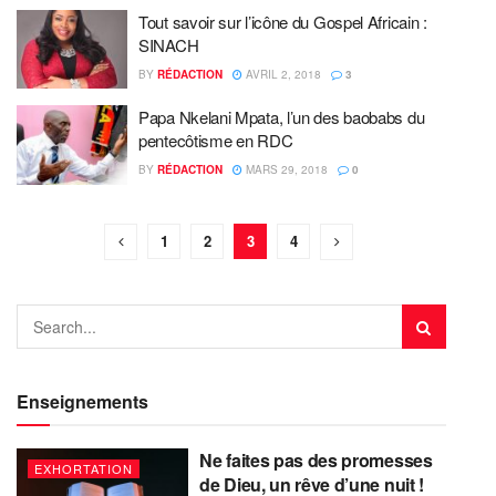
Tout savoir sur l’icône du Gospel Africain :
SINACH
BY
RÉDACTION
AVRIL 2, 2018
3
Papa Nkelani Mpata, l’un des baobabs du
pentecôtisme en RDC
BY
RÉDACTION
MARS 29, 2018
0
1
2
3
4
Enseignements
Ne faites pas des promesses
EXHORTATION
de Dieu, un rêve d’une nuit !