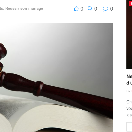
0
0
0
ts
,
Réussir son mariage
Ne
d’
BY
Ch
vou
les