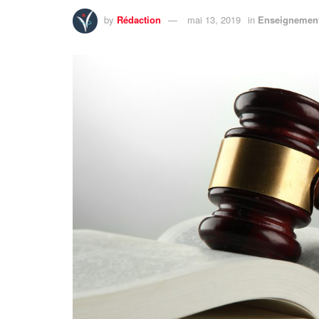
by
Rédaction
mai 13, 2019
in
Enseignemen