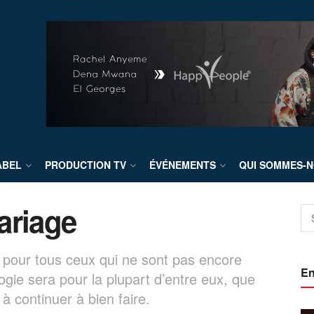
ABEL
PRODUCTION TV
ÉVÉNEMENTS
QUI SOMMES-N
ariage
f pour tous ceux qui ne sont pas encore
En
ogie sera pour la plupart d’entre eux, que
 continuer à bien faire.