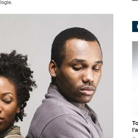
logie.
To
l’