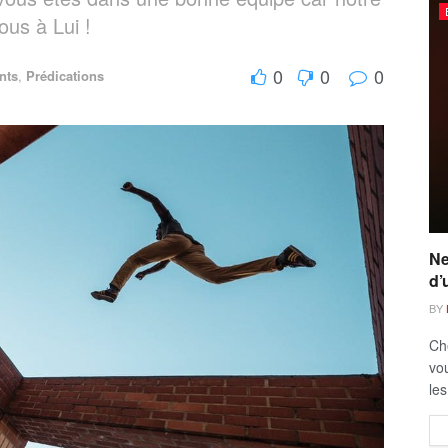
ous à Lui !
0
0
0
nts
,
Prédications
Ne
d’
BY
Ch
vou
les