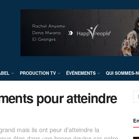
ABEL
PRODUCTION TV
ÉVÉNEMENTS
QUI SOMMES-N
ents pour atteindre
En
and mais ils ont peur d’atteindre la
vous êtes dans une bonne équipe car notre