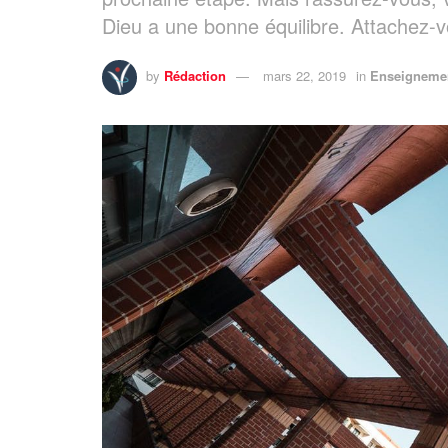
Dieu a une bonne équilibre. Attachez-v
by
Rédaction
mars 22, 2019
in
Enseigneme