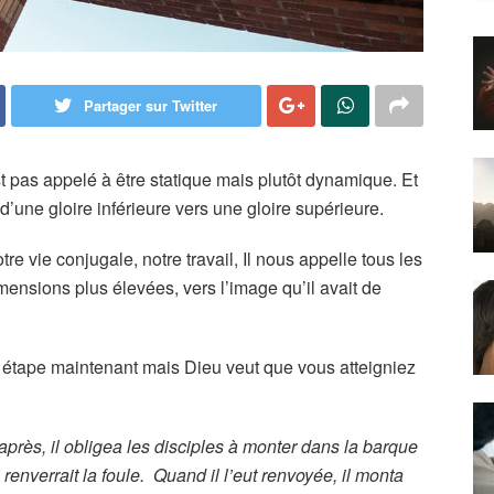
Partager sur Twitter
st pas appelé à être statique mais plutôt dynamique. Et
 d’une gloire inférieure vers une gloire supérieure.
re vie conjugale, notre travail, Il nous appelle tous les
imensions plus élevées, vers l’image qu’il avait de
e étape maintenant mais Dieu veut que vous atteigniez
après, il obligea les disciples à monter dans la barque
l renverrait la foule. Quand il l’eut renvoyée, il monta