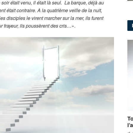
soir était venu, il était là seul. La barque, déjà au
ent était contraire. A la quatrième veille de la nuit,
s disciples le virent marcher sur la mer, ils furent
eur frayeur, ils poussèrent des cris…
».
To
l’