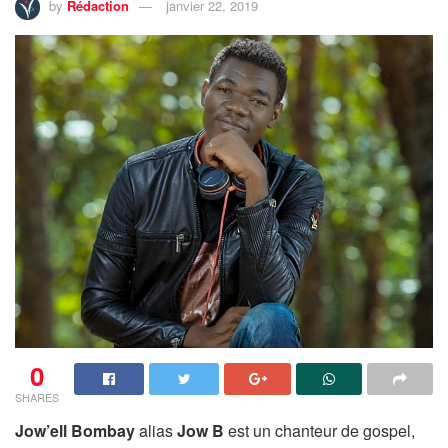
by
Rédaction
janvier 22, 2019
0
SHARES
Jow’ell Bombay
alias
Jow B
est un chanteur de gospel,