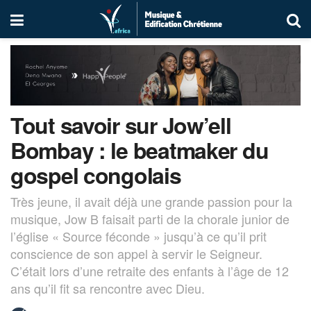
Tout savoir sur Jow’ell
Bombay : le beatmaker du
gospel congolais
Très jeune, il avait déjà une grande passion pour la
musique, Jow B faisait parti de la chorale junior de
l’église « Source féconde » jusqu’à ce qu’il prit
conscience de son appel à servir le Seigneur.
C’était lors d’une retraite des enfants à l’âge de 12
ans qu’il fit sa rencontre avec Dieu.