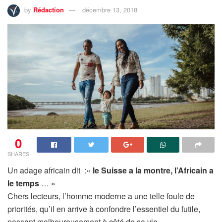
by
Rédaction
décembre 13, 2018
0
SHARES
Un adage africain dit :«
le Suisse a la montre, l’Africain a
le temps
… »
Chers lecteurs, l’homme moderne a une telle foule de
priorités, qu’il en arrive à confondre l’essentiel du futile,
passant malheureusement à côté de sa vie.