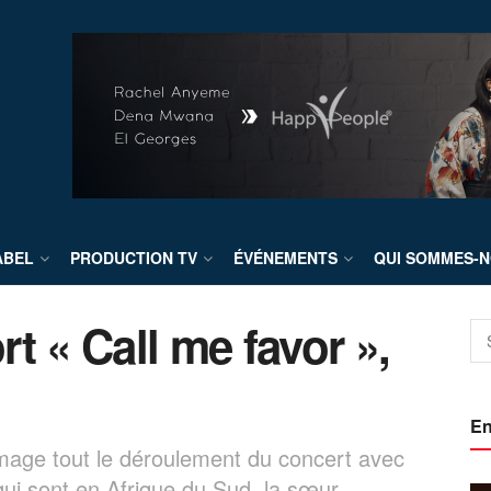
ABEL
PRODUCTION TV
ÉVÉNEMENTS
QUI SOMMES-N
t « Call me favor »,
En
image tout le déroulement du concert avec
qui sont en Afrique du Sud, la sœur