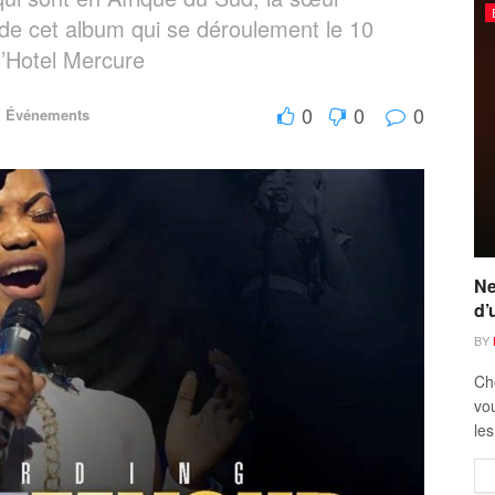
 de cet album qui se déroulement le 10
l’Hotel Mercure
0
0
0
,
Événements
Ne
d’
BY
Ch
vou
les