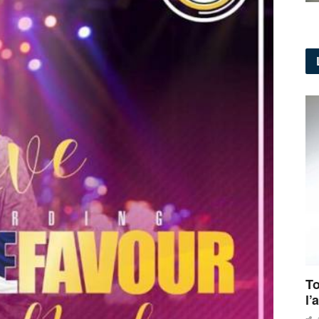
To
l’