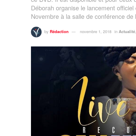
Déborah organise le lancement officiel
Novembre à la salle de conférence de 
by
Rédaction
novembre 1, 2018
in
Actualité