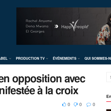
ABEL
PRODUCTION TV
ÉVÉNEMENTS
QUI SOMMES-N
n opposition avec
ifestée à la croix
En
0
0
0