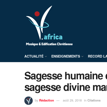
ACTUALITÉ
ENSEIGNEMENTS
RECORD L
Sagesse humaine e
sagesse divine man
by
Rédaction
août 29, 2018
in
Citations