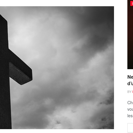
Ne
d’
BY
Ch
vou
les