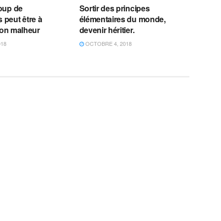
oup de
Sortir des principes
peut être à
élémentaires du monde,
 ton malheur
devenir héritier.
018
OCTOBRE 4, 2018