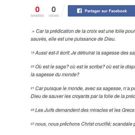
0
0
Partager sur Facebook
SHARES
VIEWS
» Car la prédication de la croix est une folie p
sauvés, elle est une puissance de Dieu.
Aussi est-il écrit: Je détruirai la sagesse des sa
19
Où est le sage? où est le scribe? où est le disp
20
la sagesse du monde?
Car puisque le monde, avec sa sagesse, n’a po
21
Dieu de sauver les croyants par la folie de la préd
Les Juifs demandent des miracles et les Grecs
22
nous, nous prêchons Christ crucifié; scandale po
23