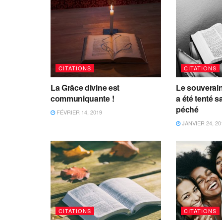
CITATIONS
CITATIONS
La Grâce divine est
Le souverain
communiquante !
a été tenté 
péché
FÉVRIER 14, 2019
JANVIER 24, 20
CITATIONS
CITATIONS