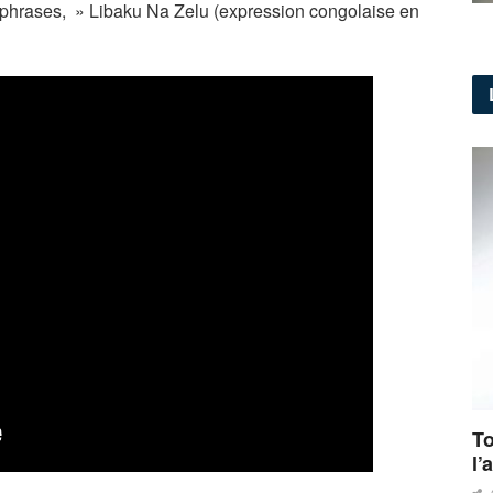
es phrases, » Libaku Na Zelu (expression congolaise en
To
l’