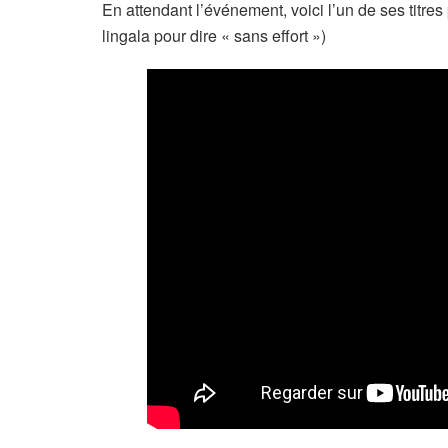
En attendant l’événement, voici l’un de ses titr
lingala pour dire « sans effort »)