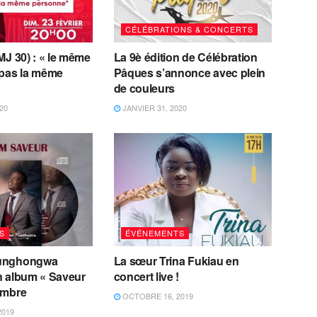
CÉLÉBRATIONS & CONCERTS
MJ 30) : « le même
La 9è édition de Célébration
 pas la même
Pâques s’annonce avec plein
de couleurs
20
JANVIER 31, 2020
S
ÉVÉNEMENTS
unghongwa
La sœur Trina Fukiau en
n album « Saveur
concert live !
embre
OCTOBRE 16, 2019
2019