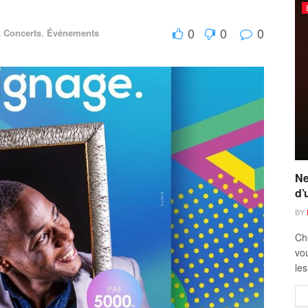
0
0
0
& Concerts
,
Événements
Ne
d’
BY
Ch
vou
les