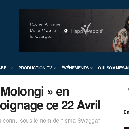
ABEL
PRODUCTION TV
ÉVÉNEMENTS
QUI SOMMES-N
Molongi » en
ignage ce 22 Avril
En
kani connu sous le nom de "Isma Swagga"