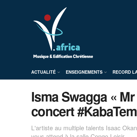
ACTUALITÉ
ENSEIGNEMENTS
RECORD L
Isma Swagga « Mr 
concert #KabaTemo
L'artiste au multiple talents Isaac O
vous attend à la salle Congo Loisir