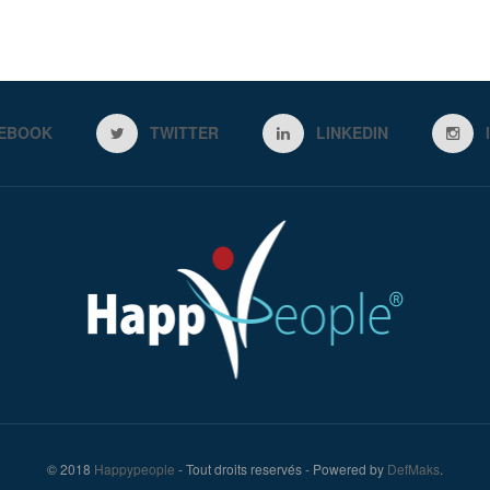
EBOOK
TWITTER
LINKEDIN
© 2018
Happypeople
- Tout droits reservés - Powered by
DefMaks
.