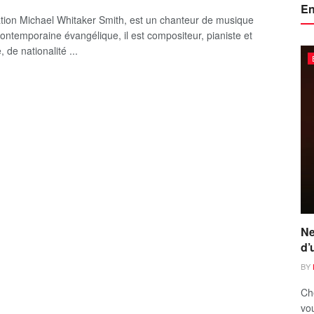
En
tion Michael Whitaker Smith, est un chanteur de musique
ontemporaine évangélique, il est compositeur, pianiste et
, de nationalité ...
Ne
d’
BY
Ch
vou