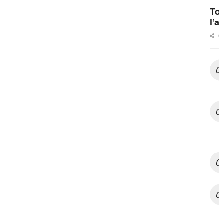
To
l’