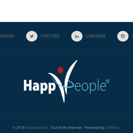
EBOOK
TWITTER
LINKEDIN
© 2018
Happypeople
- Tout droits reservés - Powered by
DefMaks
.