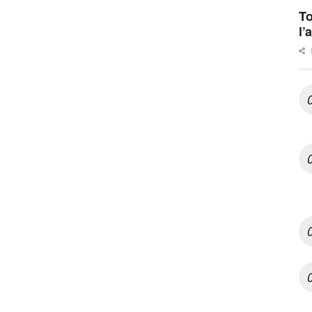
To
l’