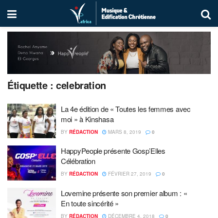
Étiquette :
celebration
La 4e édition de « Toutes les femmes avec
moi » à Kinshasa
BY
RÉDACTION
MARS 8, 2019
0
HappyPeople présente Gosp’Elles
Célébration
BY
RÉDACTION
FÉVRIER 27, 2019
0
Lovemine présente son premier album : «
En toute sincérité »
BY
RÉDACTION
DÉCEMBRE 4, 2018
0