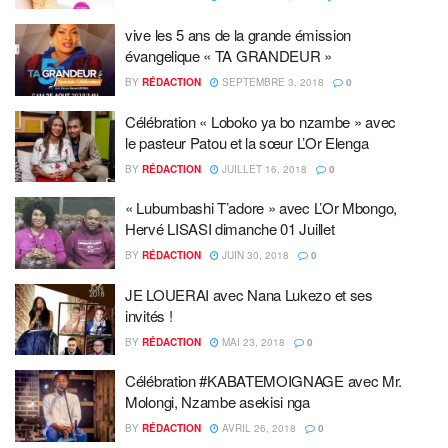
vive les 5 ans de la grande émission
évangelique « TA GRANDEUR »
BY
RÉDACTION
SEPTEMBRE 3, 2018
0
Célébration « Loboko ya bo nzambe » avec
le pasteur Patou et la sœur L’Or Elenga
BY
RÉDACTION
JUILLET 16, 2018
0
« Lubumbashi T’adore » avec L’Or Mbongo,
Hervé LISASI dimanche 01 Juillet
BY
RÉDACTION
JUIN 30, 2018
0
JE LOUERAI avec Nana Lukezo et ses
invités !
BY
RÉDACTION
MAI 23, 2018
0
Célébration #KABATEMOIGNAGE avec Mr.
Molongi, Nzambe asekisi nga
BY
RÉDACTION
AVRIL 26, 2018
0