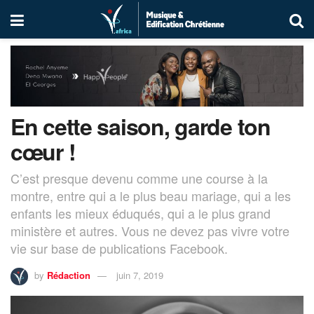
En cette saison, garde ton
cœur !
C’est presque devenu comme une course à la
montre, entre qui a le plus beau mariage, qui a les
enfants les mieux éduqués, qui a le plus grand
ministère et autres. Vous ne devez pas vivre votre
vie sur base de publications Facebook.
by
Rédaction
juin 7, 2019