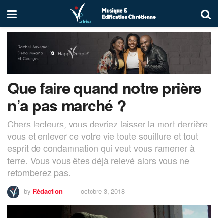
Que faire quand notre prière
n’a pas marché ?
Chers lecteurs, vous devriez laisser la mort derrière
vous et enlever de votre vie toute souillure et tout
esprit de condamnation qui veut vous ramener à
terre. Vous vous êtes déjà relevé alors vous ne
retomberez pas.
by
Rédaction
octobre 3, 2018