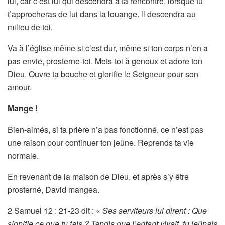
lui, car c’est lui qui descendra à ta rencontre, lorsque tu
t’approcheras de lui dans la louange. ll descendra au
milieu de toi.
Va à l’église même si c’est dur, même si ton corps n’en a
pas envie, prosterne-toi. Mets-toi à genoux et adore ton
Dieu. Ouvre ta bouche et glorifie le Seigneur pour son
amour.
Mange !
Bien-aimés, si ta prière n’a pas fonctionné, ce n’est pas
une raison pour continuer ton jeûne. Reprends ta vie
normale.
En revenant de la maison de Dieu, et après s’y être
prosterné, David mangea.
2 Samuel 12 : 21-23 dit : «
Ses serviteurs lui dirent : Que
signifie ce que tu fais ? Tandis que l’enfant vivait, tu jeûnais