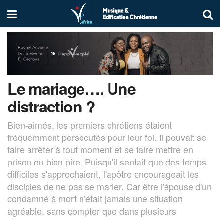
Le mariage…. Une
distraction ?
Bien-aimés, les premiers chrétiens étaient
fréquemment persécutés pour leur foi. Il pouvait se
faire arrêter à tout moment et se faire mettre en
prison ou bien pire. Puisqu'il sentait que des temps
difficiles s'approchaient, l'apôtre encourageait les
disciples de ne pas se marier. Car être l'épouse d'un
condamné à mort n'était jamais une situation
agréable, sans compter que dans plusieurs