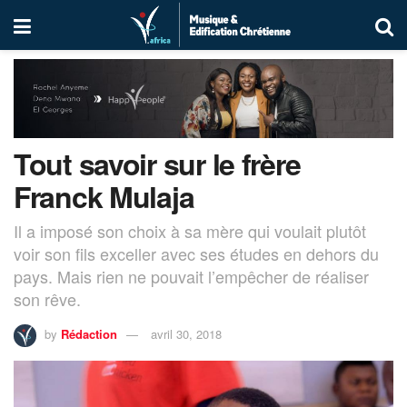
Tout savoir sur le frère
Franck Mulaja
Il a imposé son choix à sa mère qui voulait plutôt
voir son fils exceller avec ses études en dehors du
pays. Mais rien ne pouvait l’empêcher de réaliser
son rêve.
by
Rédaction
avril 30, 2018